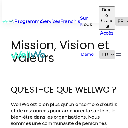
Dem
o
Sur
Gratu
Programmes
Services
Franchise
N
ous
ite
Accès
Mission, Vision et
Valeurs
Démo
QU’EST-CE QUE WELLWO ?
WellWo est bien plus qu’un ensemble d’outils
et de ressources pour améliorer la santé et le
bien-être dans les organisations. Nous
sommes une communauté de personnes