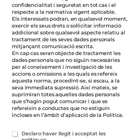
confidencialitat i seguretat en tot cas i el
respecte a la normativa vigent aplicable.
Els interessats podran, en qualsevol moment,
exercir els seus drets o sol·licitar informació
addicional sobre qualsevol aspecte relatiu al
tractament de les seves dades personals
mitjançant comunicació escrita.
En cap cas seran objecte de tractament les
dades personals que no siguin necessàries
per al coneixement i investigació de les
accions o omissions a les quals es refereix
aquesta norma, procedint-se, si escau, a la
seva immediata supressió. Així mateix, se
suprimiran totes aquelles dades personals
que s’hagin pogut comunicar i que es
refereixin a conductes que no estiguin
incloses en l’àmbit d’aplicació de la Política.
d
C
Declaro haver llegit i acceptat les
e
a
polítiques