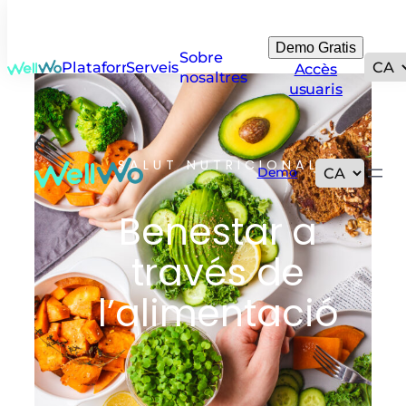
Demo Gratis
Sobre
Plataforma
Serveis
Accès
nosaltres
usuaris
SALUT NUTRICIONAL
Demo
Benestar a
través de
l’alimentació