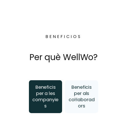
BENEFICIOS
Per què WellWo?
Beneficis
Beneficis
per a les
per als
companyie
col·laborad
s
ors