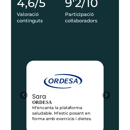
4,6/5
9'2/10
,
'
6
2
Valoració
Participació
/
/
continguts
col·laboradors
5
1
0
Sara
ORDESA
e
M’encanta la plataforma
e
saludable. M’estic posant en
forma amb exercicis i dietes.