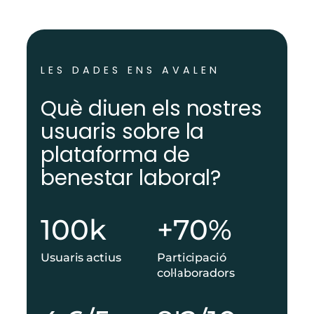
LES DADES ENS AVALEN
Què diuen els nostres
usuaris sobre la
plataforma de
benestar laboral?
1
+
100k
+70%
0
7
0
0
Usuaris actius
Participació
k
%
col·laboradors
4
9