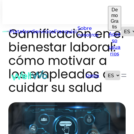
De
Saltar
mo
al
Gra
contenido
tis
Gamificación en el
Sobre
Plataforma
Servicios
Franquicias
Acce
nosotros
so
bienestar laboral:
usua
rios
cómo motivar a
los empleados a
Demo
cuidar su salud