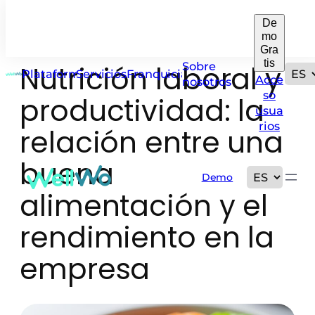
De
Saltar
mo
al
Gra
contenido
tis
Nutrición laboral y
Sobre
Plataforma
Servicios
Franquicias
Acce
nosotros
so
productividad: la
usua
rios
relación entre una
buena
Demo
alimentación y el
rendimiento en la
empresa