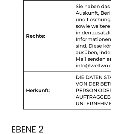
Sie haben das Recht au
Auskunft, Berichtigung
und Löschung Ihrer Da
sowie weitere Rechte, d
in den zusätzlichen
Rechte:
Informationen angege
sind. Diese können Sie
ausüben, indem Sie ein
Mail senden an:
info@wellwo.es
DIE DATEN STAMMEN
VON DER BETROFFEN
Herkunft:
PERSON ODER VOM
AUFTRAGGEBENDEN
UNTERNEHMEN
EBENE 2