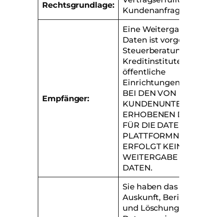
Rechtsgrundlage:
Kundenanfrage
Eine Weitergabe der
Daten ist vorgesehen an
Steuerberatungen,
Kreditinstitute und
öffentliche
Einrichtungen.
BEI DEN VON
Empfänger:
KUNDENUNTERNEHM
ERHOBENEN DATEN.
FÜR DIE DATEN DER
PLATTFORMNUTZER
ERFOLGT KEINE
WEITERGABE VON
DATEN.
Sie haben das Recht au
Auskunft, Berichtigung
und Löschung Ihrer