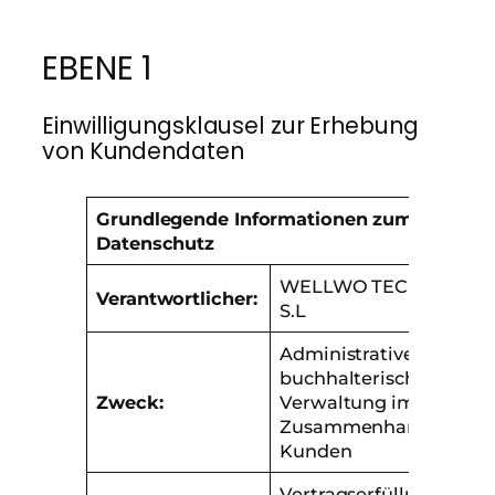
EBENE 1
Einwilligungsklausel zur Erhebung
von Kundendaten
Grundlegende Informationen zum
Datenschutz
WELLWO TECHNOLOG
Verantwortlicher:
S.L
Administrative und
buchhalterische
Zweck:
Verwaltung im
Zusammenhang mit
Kunden
Vertragserfüllung /