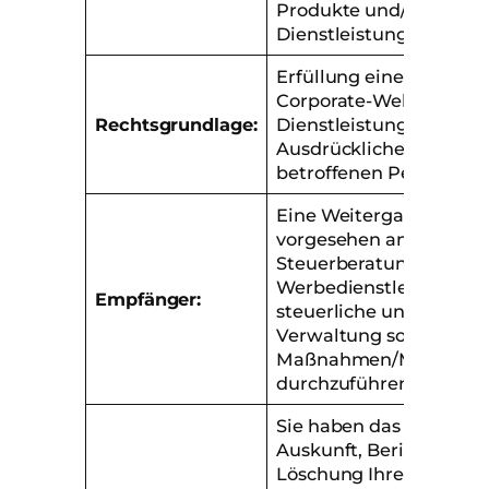
Produkte und/oder
Dienstleistungen
Erfüllung eines Vertrag
Corporate-Wellness-
Rechtsgrundlage:
Dienstleistungen /
Ausdrückliche Einwilli
betroffenen Person
Eine Weitergabe der Da
vorgesehen an:
Steuerberatungen oder
Werbedienstleister, um
Empfänger:
steuerliche und buchha
Verwaltung sowie werb
Maßnahmen/Marketing
durchzuführen.
Sie haben das Recht au
Auskunft, Berichtigung
Löschung Ihrer Daten s