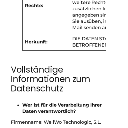
weitere Rechte, die in 
Rechte:
zusätzlichen Informati
angegeben sind. Diese
Sie ausüben, indem Sie 
Mail senden an:
info@w
DIE DATEN STAMMEN 
Herkunft:
BETROFFENEN PERSO
Vollständige
Informationen zum
Datenschutz
Wer ist für die Verarbeitung Ihrer
Daten verantwortlich?
Firmenname: WellWo Technologic, S.L.